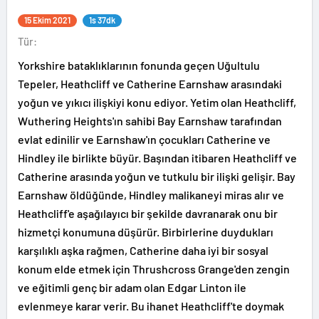
15 Ekim 2021
1s 37dk
Tür:
Yorkshire bataklıklarının fonunda geçen Uğultulu
Tepeler, Heathcliff ve Catherine Earnshaw arasındaki
yoğun ve yıkıcı ilişkiyi konu ediyor. Yetim olan Heathcliff,
Wuthering Heights'ın sahibi Bay Earnshaw tarafından
evlat edinilir ve Earnshaw'ın çocukları Catherine ve
Hindley ile birlikte büyür. Başından itibaren Heathcliff ve
Catherine arasında yoğun ve tutkulu bir ilişki gelişir. Bay
Earnshaw öldüğünde, Hindley malikaneyi miras alır ve
Heathcliff'e aşağılayıcı bir şekilde davranarak onu bir
hizmetçi konumuna düşürür. Birbirlerine duydukları
karşılıklı aşka rağmen, Catherine daha iyi bir sosyal
konum elde etmek için Thrushcross Grange'den zengin
ve eğitimli genç bir adam olan Edgar Linton ile
evlenmeye karar verir. Bu ihanet Heathcliff'te doymak