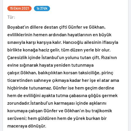
15 Ekim 2021
1s 37dk
Tür:
Boyabat’ın dillere destan çifti Günfer ve Gökhan,
evliliklerinin hemen ardından hayatlarının en büyük
sınavıyla karşı karşıya kalır. Hancıoğlu ailesinin iflasıyla
birlikte konağa haciz gelir, tüm düzen yerle bir olur.
Çaresizlik içinde İstanbul’un yolunu tutan çift, Rıza’nın
evine sığınarak hayata yeniden tutunmaya
çalışır.Gökhan, balıkçılıktan korsan taksiciliğe, pirinç
ticaretinden sahneye çıkmaya kadar her işe el atar ama
hiçbirinde tutunamaz. Günfer ise hem geçim derdine
hem de evliliğini ayakta tutma çabasına göğüs germek
zorundadır.İstanbul’un karmaşası içinde aşklarını
korumaya çalışan Günfer ve Gökhan’ın bu trajikomik
serüveni; hem güldüren hem de yürek burkan bir
maceraya dönüşür.