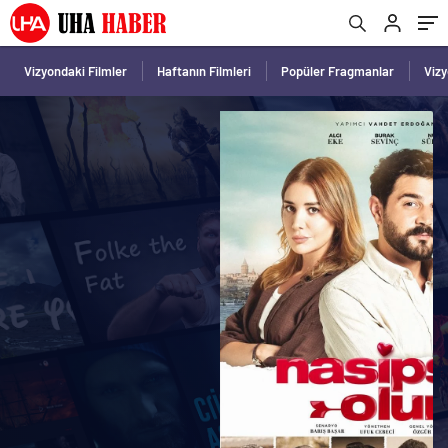
Vizyondaki Filmler
Haftanın Filmleri
Popüler Fragmanlar
Viz