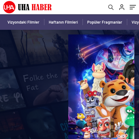
Vizyondaki Filmler
Haftanın Filmleri
Popüler Fragmanlar
Viz