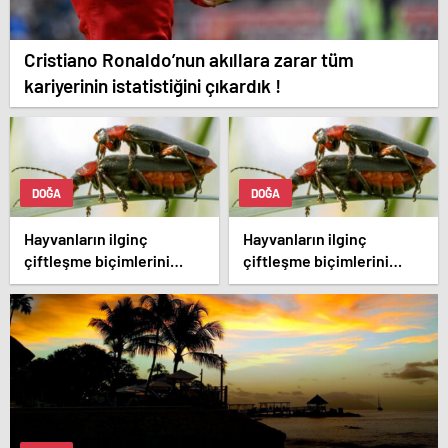
Cristiano Ronaldo’nun akıllara zarar tüm
kariyerinin istatistiğini çıkardık !
DOĞA
DOĞA
Hayvanların ilginç
Hayvanların ilginç
çiftleşme biçimlerini
çiftleşme biçimlerini
National Geographic
National Geographic
görüntüledi.
görüntüledi.