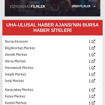
VİZYONDAKİ
FİLMLER
DİĞER FİLMLER
UHA-ULUSAL HABER AJANSI'NIN BURSA
HABER SİTELERİ
Bursa Ekonomi
Büyükorhan Merkez
Gemlik Merkez
Gürsu Merkez
Harmancık Merkez
İnegöl Merkez
İznik Merkez
Karacabey Merkez
Keles Merkez
Kestel Merkez