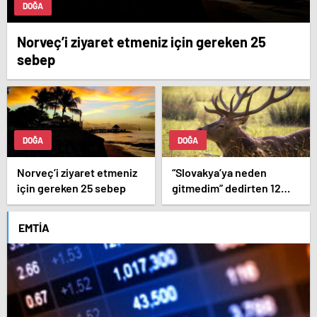
DOĞA
Norveç’i ziyaret etmeniz için gereken 25
sebep
DOĞA
DOĞA
Norveç’i ziyaret etmeniz
“Slovakya’ya neden
için gereken 25 sebep
gitmedim” dedirten 12
fotoğraf
EMTIA