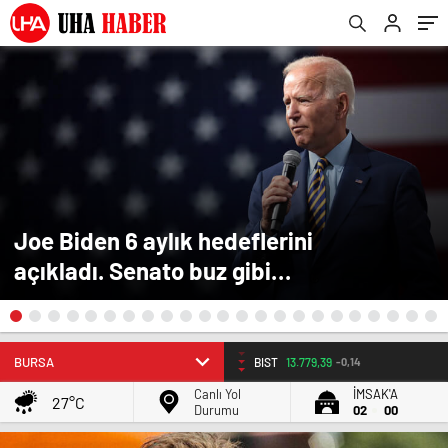
Joe Biden 6 aylık hedeflerini
açıkladı. Senato buz gibi…
EURO
55.251
0.32%
Canlı Yol
İMSAK'A
27°C
Durumu
02
00